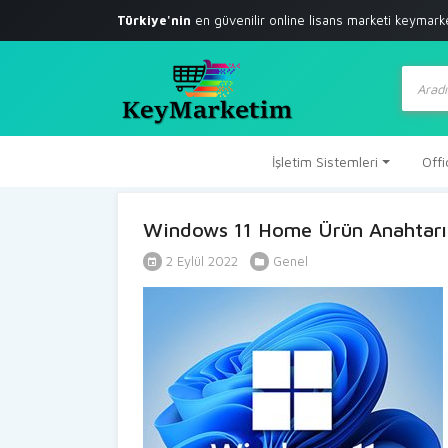
Türkiye'nin
en güvenilir online lisans marketi
keymark
Produc
search
İşletim Sistemleri
Offi
Windows 11 Home Ürün Anahtarı 
2 Eylül 2022
Genel