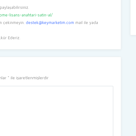
aylaşabilirsiniz.
e-lisans-anahtari-satin-al/
en çekinmeyin.
destek@keymarketim.com
mail ile yada
kkür Ederiz.
nlar
*
ile işaretlenmişlerdir