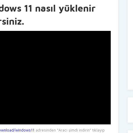
dows 11 nasıl yüklenir
siniz.
download/windows11
adresinden “Aracı şimdi indirin” tıklayıp