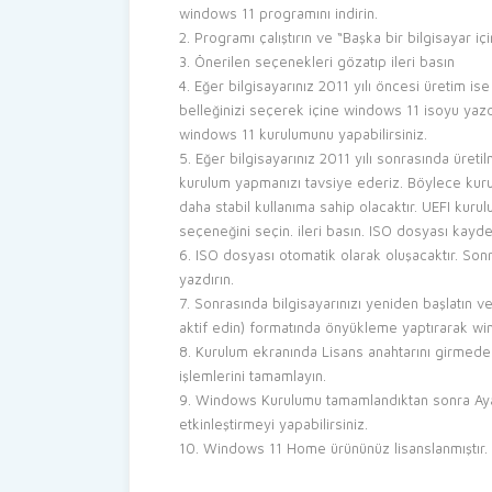
windows 11 programını indirin.
Programı çalıştırın ve “Başka bir bilgisayar i
Önerilen seçenekleri gözatıp ileri basın
Eğer bilgisayarınız 2011 yılı öncesi üretim i
belleğinizi seçerek içine windows 11 isoyu yaz
windows 11 kurulumunu yapabilirsiniz.
Eğer bilgisayarınız 2011 yılı sonrasında üreti
kurulum yapmanızı tavsiye ederiz. Böylece kurul
daha stabil kullanıma sahip olacaktır. UEFI kuru
seçeneğini seçin. ileri basın. ISO dosyası kayde
ISO dosyası otomatik olarak oluşacaktır. So
yazdırın.
Sonrasında bilgisayarınızı yeniden başlatın 
aktif edin) formatında önyükleme yaptırarak wi
Kurulum ekranında Lisans anahtarını girmed
işlemlerini tamamlayın.
Windows Kurulumu tamamlandıktan sonra Ayarl
etkinleştirmeyi yapabilirsiniz.
Windows 11 Home ürününüz lisanslanmıştır. İy