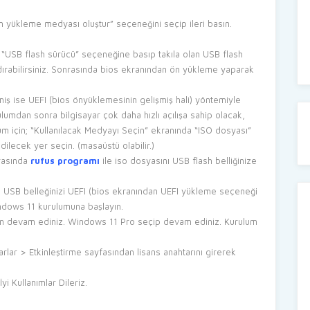
çin yükleme medyası oluştur” seçeneğini seçip ileri basın.
se “USB flash sürücü” seçeneğine basıp takıla olan USB flash
dırabilirsiniz. Sonrasında bios ekranından ön yükleme yaparak
lmiş ise UEFI (bios önyüklemesinin gelişmiş hali) yöntemiyle
umdan sonra bilgisayar çok daha hızlı açılışa sahip olacak,
lum için; “Kullanılacak Medyayı Seçin” ekranında “ISO dosyası”
dilecek yer seçin. (masaüstü olabilir.)
nrasında
rufus programı
ile iso dosyasını USB flash belliğinize
ve USB belleğinizi UEFI (bios ekranından UEFI yükleme seçeneği
ndows 11 kurulumuna başlayın.
en devam ediniz. Windows 11 Pro seçip devam ediniz. Kurulum
ar > Etkinleştirme sayfasından lisans anahtarını girerek
i Kullanımlar Dileriz.