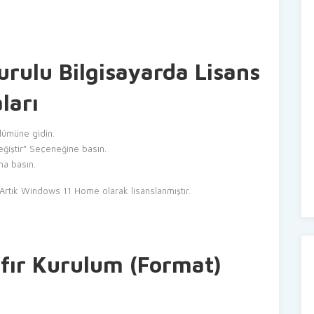
rulu Bilgisayarda Lisans
ları
ölümüne gidin.
eğiştir” Seçeneğine basın.
una basın.
 Artık Windows 11 Home olarak lisanslanmıştır.
fır Kurulum (Format)