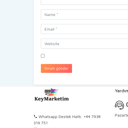
Yardım
C
Pazart
Whatsapp Destek Hattı: +44 7938
319 751