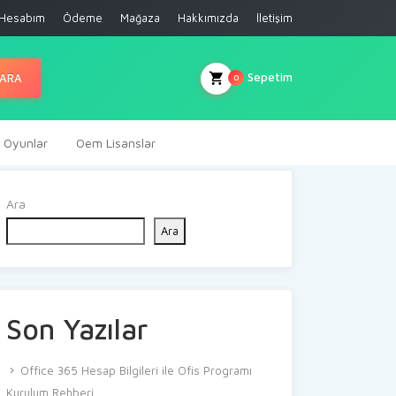
Hesabım
Ödeme
Mağaza
Hakkımızda
İletişim
Sepetim
ARA
0
al Oyunlar
Oem Lisanslar
Ara
Ara
Son Yazılar
Office 365 Hesap Bilgileri ile Ofis Programı
Kurulum Rehberi