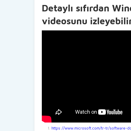
Detaylı sıfırdan Win
videosunu izleyebilir
https://www.microsoft.com/tr-tr/software-