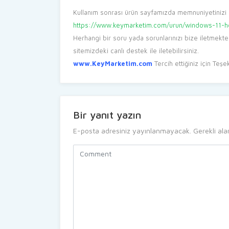
Kullanım sonrası ürün sayfamızda memnuniyetinizi p
https://www.keymarketim.com/urun/windows-11-hom
Herhangi bir soru yada sorunlarınızı bize iletmekt
sitemizdeki canlı destek ile iletebilirsiniz.
www.KeyMarketim.com
Tercih ettiğiniz için Teşe
Bir yanıt yazın
E-posta adresiniz yayınlanmayacak.
Gerekli ala