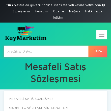
Türkiye'nin
en güvenilir online lisans marketi
keymarketim.com
Siparişlerim
Hesabım
Ödeme
Mağaza
Hakkımızda
İletişim
Products
search
ARA
Mesafeli Satış
Sözleşmesi
MESAFELİ SATIŞ SÖZLEŞMESİ
MADDE 1 – SÖZLEŞMENİN TARAFLARI