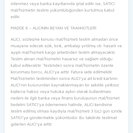
ödenmez veya banka kayıtlarında iptal edilir ise, SATICI
mal/hizmetin teslimi yükümlülüğünden kurtulmuş kabul
edilir.
MADDE 6 – ALICININ BEYAN VE TAAHHÜTLERİ
ALICI, sözleşme konusu mal/hizmeti teslim almadan önce
muayene edecek ezik, kırık, ambalajı yırtılmış vb. hasarlı ve
ayıplı mal/hizmeti kargo şirketinden teslim almayacaktır.
Teslim alınan mal/hizmetin hasarsız ve sağlam olduğu
kabul edilecektir. Teslimden sonra mal/hizmetin özenle
korunması borcu, ALICI’ya aittir. Fatura iade edilmelidir.
Mal/hizmetin tesliminden sonra ALICI’ya ait kredi kartının
ALICI’nın kusurundan kaynaklanmayan bir şekilde yetkisiz
kişilerce haksız veya hukuka aykırı olarak kullanılması
nedeni ile ilgili banka veya finans kuruluşunun mal/hizmet
bedelini SATICI’ya ödememesi halinde, ALICI kendisine
teslim edilmiş olması kaydıyla mal/hizmeti 3 (üç) gün içinde
SATICI’ya göndermekle yükümlüdür. Bu takdirde teslimat
giderleri ALICI’ya aittir.