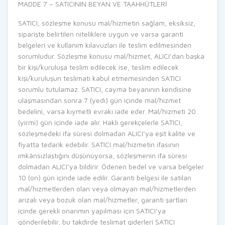
MADDE 7 – SATICININ BEYAN VE TAAHHÜTLERİ
SATICI, sözleşme konusu mal/hizmetin sağlam, eksiksiz,
siparişte belirtilen niteliklere uygun ve varsa garanti
belgeleri ve kullanım kılavuzları ile teslim edilmesinden
sorumludur. Sözleşme konusu mal/hizmet, ALICI’dan başka
bir kişi/kuruluşa teslim edilecek ise, teslim edilecek
kişi/kuruluşun teslimatı kabul etmemesinden SATICI
sorumlu tutulamaz. SATICI, cayma beyanının kendisine
ulaşmasından sonra 7 (yedi) gün içinde mal/hizmet
bedelini, varsa kıymetli evrakı iade eder. Mal/hizmeti 20
(yirmi) gün içinde iade alır. Haklı gerekçelerle SATICI,
sözleşmedeki ifa süresi dolmadan ALICI’ya eşit kalite ve
fiyatta tedarik edebilir. SATICI mal/hizmetin ifasının
imkânsızlaştığını düşünüyorsa, sözleşmenin ifa süresi
dolmadan ALICI’ya bildirir. Ödenen bedel ve varsa belgeler
10 (on) gün içinde iade edilir. Garanti belgesi ile satılan
mal/hizmetlerden olan veya olmayan mal/hizmetlerden
arızalı veya bozuk olan mal/hizmetler, garanti şartları
içinde gerekli onarımın yapılması için SATICI’ya
gönderilebilir, bu takdirde teslimat giderleri SATICI