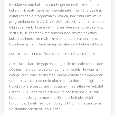
bozulan ve son kullanma tarihi geçen mal/hizmetler, tek
kullanımlık mal/hizmetler, kopyalanabilir her türlü yazılım,
dijital lisans ve programlardır. Ayrıca, her türlü yazılım ve
programların da, DVD, DIVX, VCD, CD, MD, videokasetlerde,
bilgisayar ve kırtasiye sarf malzemelerinde (toner, kartuş,
şerit v.b) ile kozmetik malzemelerinde cayma hakkının
kullanılabilmesi için mal/hizmetin ambalajının açılmamış,
bozulmamış ve kullanılmamış olmaları şartı bulunmaktadır.
MADDE 15 – TEMERRÜD HALİ VE HUKUKİ SONUÇLARI
ALICI, kredi kartı ile yapmış olduğu işlemlerinde temerrüde
düşmesi halinde kart sahibi bankanın kendisi ile yapmış
olduğu kredi kartı sözleşmesi çerçevesinde faiz ödeyecek
ve bankaya karşı sorumlu olacaktır. Bu durumda ilgili banka
hukuki yollara başvurabilir; doğacak masrafları ve vekâlet
ücretini ALICI’dan talep edebilir ve her koşulda ALICI’nın
borcundan dolayı temerrüde düşmesi halinde, ALICI,
borcun gecikmeli ifasından dolayı SATICI’nın oluşan zarar
ve ziyanını ödemeyi kabul eder.