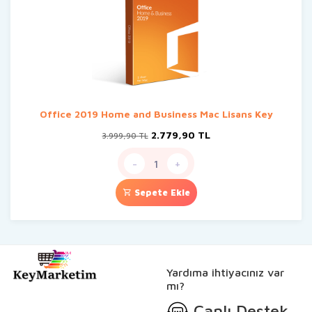
Office 2019 Home and Business Mac Lisans Key
Orijinal
Şu
2.779,90
TL
3.999,90
TL
fiyat:
andaki
3.999,90 TL.
fiyat:
-
+
2.779,90 TL.
Sepete Ekle
Yardıma ihtiyacınız var
mı?
Canlı Destek