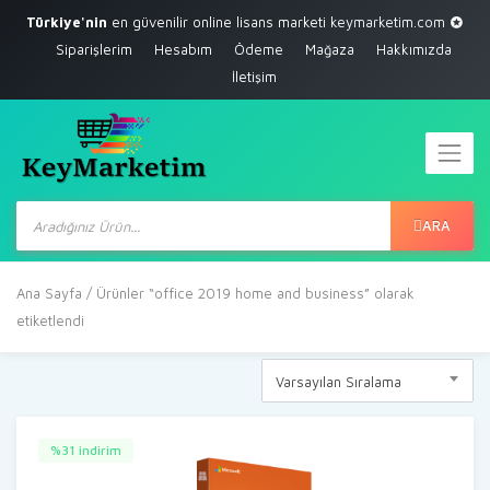
Türkiye'nin
en güvenilir online lisans marketi
keymarketim.com
Siparişlerim
Hesabım
Ödeme
Mağaza
Hakkımızda
İletişim
Products
search
ARA
Ana Sayfa
/ Ürünler “office 2019 home and business” olarak
etiketlendi
Varsayılan Sıralama
%31 indirim