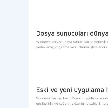
Dosya sunucuları dünyad
Windows Server Dosya Sunucuları ile yerleşik öl
yedekleme, çoğaltma ve kurtarma işlemlerinin tüm
Eski ve yeni uygulama h
Windows Server, basit IIS web uygulamalarında
erişilebilirlik ve çoğaltma özelliğine sahip 3. tara