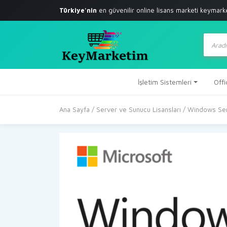
Türkiye'nin
en güvenilir online lisans marketi
keymark
Produc
search
İşletim Sistemleri
Offi
Ana Sayfa
/
Server ve Sunucu Lisansları
/ Windows Serv