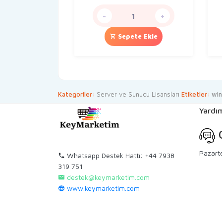
fiyat:
andaki
289,90 TL.
fiyat:
-
+
199,90 TL.
Sepete Ekle
Kategoriler:
Server ve Sunucu Lisansları
Etiketler:
win
Yardım
C
Pazart
Whatsapp Destek Hattı: +44 7938
319 751
destek@keymarketim.com
www.keymarketim.com