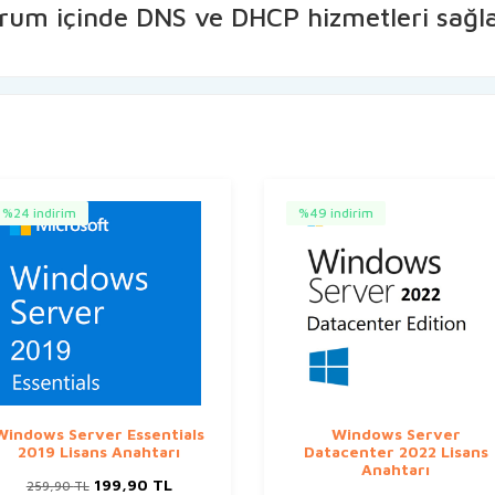
kurum içinde DNS ve DHCP hizmetleri sağl
%24 indirim
%49 indirim
Windows Server Essentials
Windows Server
2019 Lisans Anahtarı
Datacenter 2022 Lisans
Anahtarı
Orijinal
Şu
199,90
TL
259,90
TL