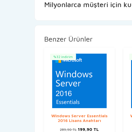
Milyonlarca müşteri için 
Benzer Ürünler
%32 indirim
Windows Server Essentials
2016 Lisans Anahtarı
Orijinal
Şu
199,90
TL
289,90
TL