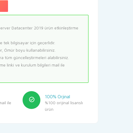
 TL.
fiyat:
199,90 TL.
erver Datacenter 2019 ürün etkinleştirme
 tek bilgisayar için geçerlidir.
r, Ömür boyu kullanabilirsiniz.
a tüm güncelleştirmeleri alabilirsiniz.
me linki ve kurulum bilgileri mail ile
t
100% Orjinal
ail ile
%100 orijinal lisanslı
ürün