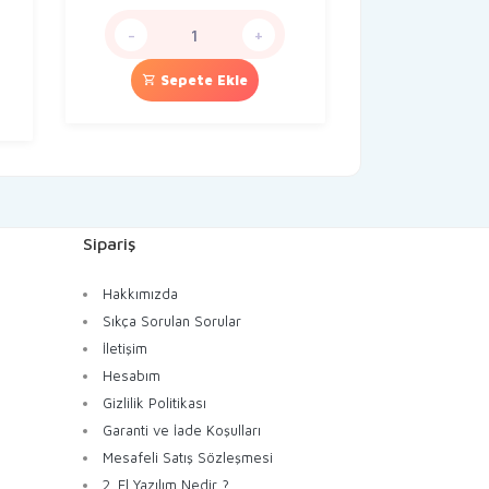
fiyat:
andaki
aki
319,90 TL.
fiyat:
-
+
at:
249,90 TL.
,90 TL.
Sepete Ekle
Sipariş
Hakkımızda
Sıkça Sorulan Sorular
İletişim
Hesabım
Gizlilik Politikası
Garanti ve İade Koşulları
Mesafeli Satış Sözleşmesi
2. El Yazılım Nedir ?