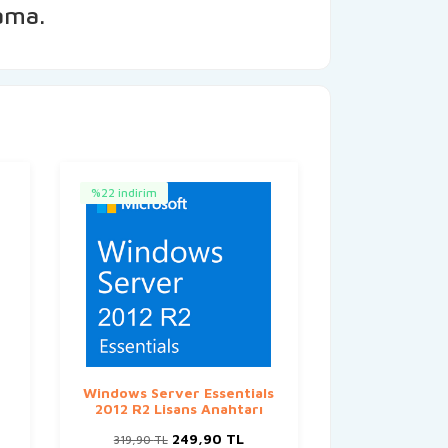
ama.
%22 indirim
Windows Server Essentials
2012 R2 Lisans Anahtarı
Orijinal
Şu
249,90
TL
319,90
TL