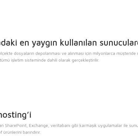
aki en yaygın kullanılan sunucular
çekte dosyaların depolanması ve alınması için milyonlarca müşteride mil
ü işletim sisteminde dahili olarak gerçekleştirilir.
osting’i
n SharePoint, Exchange, veritabanı gibi karmaşık uygulamalar ile sun
f ürünlerini barındırır.