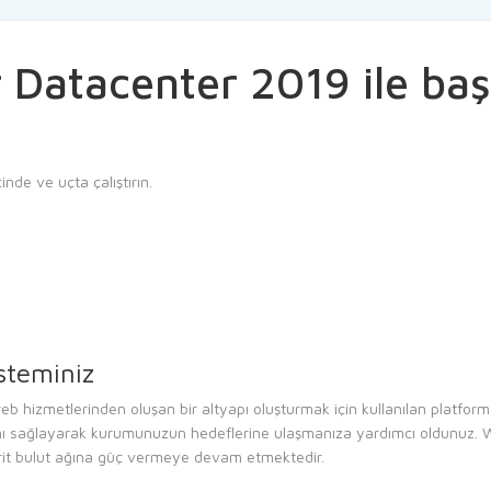
Datacenter 2019 ile başa
inde ve uçta çalıştırın.
isteminiz
b hizmetlerinden oluşan bir altyapı oluşturmak için kullanılan platfor
asını sağlayarak kurumunuzun hedeflerine ulaşmanıza yardımcı oldunuz.
rit bulut ağına güç vermeye devam etmektedir.