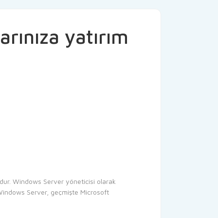
rınıza yatırım
mdur. Windows Server yöneticisi olarak
 Windows Server, geçmişte Microsoft