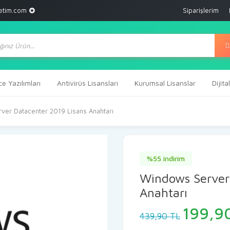
etim.com
Siparişlerim
ts
ce Yazılımları
Antivirüs Lisansları
Kurumsal Lisanslar
Dijit
er Datacenter 2019 Lisans Anahtarı
%55 indirim
Windows Server
Anahtarı
Orijina
199,9
439,90
TL
fiyat: