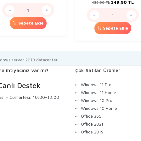
fiyat:
andaki
Orijinal
Şu
249,90
TL
489,90
TL
259,90 TL.
fiyat:
fiyat:
and
-
+
199,90 TL.
489,90 TL.
fiy
-
+
249
Sepete Ekle
Sepete Ekle
dows server 2019 datacenter
a ihtiyacınız var mı?
Çok Satılan Ürünler
anlı Destek
Windows 11 Pro
Windows 11 Home
esi – Cumartesi: 10:00-18:00
Windows 10 Pro
Windows 10 Home
Office 365
Office 2021
Office 2019