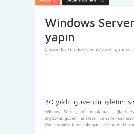
Açıklama
Değerlendirmeler (0)
Windows Server 
yapın
İş açısından kritik iş yüklerini Azure’da, kurum iç
30 yıldır güvenilir işletim s
Windows Server, bağlı uygulamalar, ağlar ve we
altyapının güvenli, erişilebilir ve esnek kalm
ekosisteminin temeli olmuştur ve bugün de hib