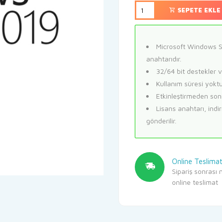
439,90
SEPETE EKLE
Microsoft Windows S
anahtarıdır.
32/64 bit destekler ve
Kullanım süresi yoktu
Etkinleştirmeden sonr
Lisans anahtarı, indir
gönderilir.
Online Teslima
Sipariş sonrası m
online teslimat