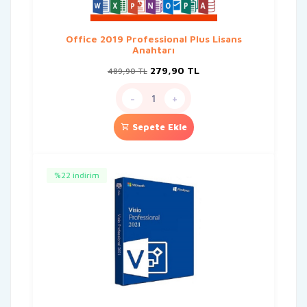
Office 2019 Professional Plus Lisans
Anahtarı
Orijinal
Şu
279,90
TL
489,90
TL
fiyat:
andaki
489,90 TL.
fiyat:
-
+
279,90 TL.
Sepete Ekle
%22 indirim