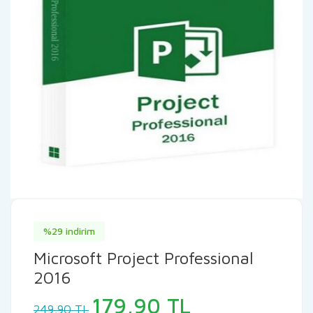
%29 indirim
Microsoft Project Professional
2016
Orijinal
Şu
179,90
TL
249,90
TL