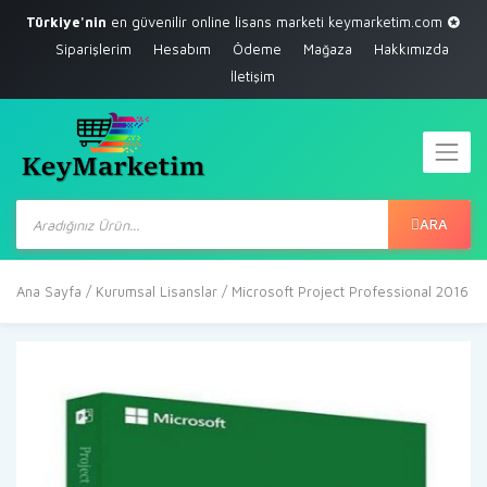
Türkiye'nin
en güvenilir online lisans marketi
keymarketim.com
Siparişlerim
Hesabım
Ödeme
Mağaza
Hakkımızda
İletişim
Products
search
ARA
Ana Sayfa
/
Kurumsal Lisanslar
/ Microsoft Project Professional 2016