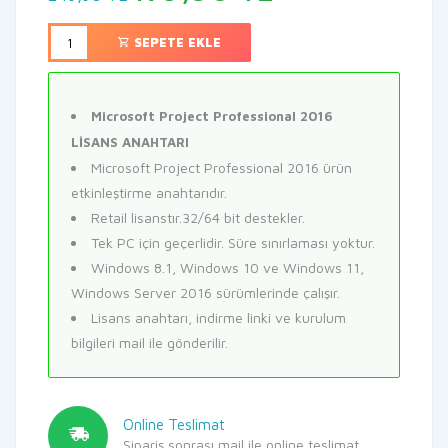
fiyat:
andaki
249,90 TL.
fiyat:
SEPETE EKLE
179,90 TL.
Microsoft Project Professional 2016
LİSANS ANAHTARI
Microsoft Project Professional 2016 ürün
etkinleştirme anahtarıdır.
Retail lisanstır.32/64 bit destekler.
Tek PC için geçerlidir. Süre sınırlaması yoktur.
Windows 8.1, Windows 10 ve Windows 11,
Windows Server 2016 sürümlerinde çalışır.
Lisans anahtarı, indirme linki ve kurulum
bilgileri mail ile gönderilir.
Online Teslimat
Sipariş sonrası mail ile online teslimat