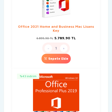
Office 2021 Home and Business Mac Lisans
Key
Orijinal
Şu
5.789,90
TL
6.899,90
TL
fiyat:
andaki
6.899,90 TL.
fiyat:
-
+
5.789,90 TL.
Sepete Ekle
%43 indirim