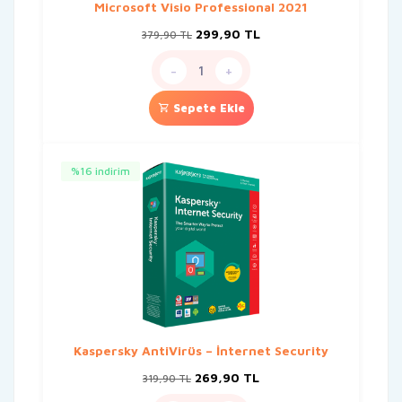
Microsoft Visio Professional 2021
Orijinal
Şu
299,90
TL
379,90
TL
fiyat:
andaki
379,90 TL.
fiyat:
-
+
299,90 TL.
Sepete Ekle
%16 indirim
Kaspersky AntiVirüs – İnternet Security
Orijinal
Şu
269,90
TL
319,90
TL
fiyat:
andaki