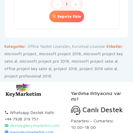
319,90 TL.
fiyat:
-
+
269,90 TL.
Sepete Ekle
Kategoriler:
Office Yazılım Lisansları
,
Kurumsal Lisanslar
Etiketler:
microsoft project
,
microsoft project 2016
,
microsoft project key
satın al
,
microsoft project pro 2016
,
microsoft project satın al
,
office project key satın al
,
project 2016
,
project 2016 satın al
,
project professional 2016
Yardıma ihtiyacınız var
mı?
Canlı Destek
Whatsapp Destek Hattı:
+44 7938 319 751
Pazartesi – Cumartesi:
destek@keymarketim.com
10:00-18:00
www.keymarketim.com