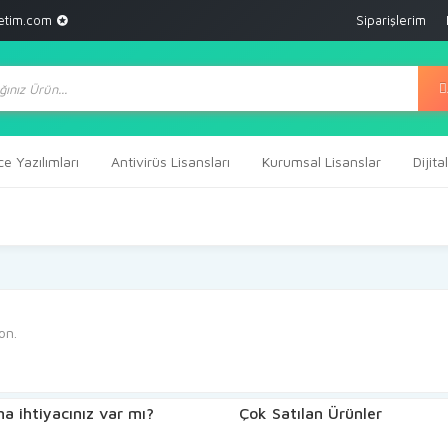
etim.com
Siparişlerim
ts
ce Yazılımları
Antivirüs Lisansları
Kurumsal Lisanslar
Dijit
on.
a ihtiyacınız var mı?
Çok Satılan Ürünler