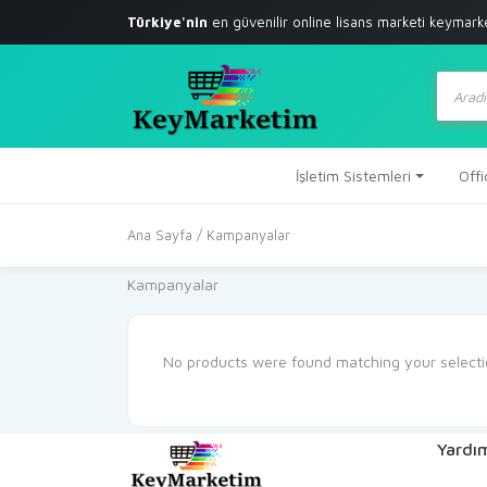
Türkiye'nin
en güvenilir online lisans marketi
keymark
Produc
search
İşletim Sistemleri
Offi
Ana Sayfa
/ Kampanyalar
Kampanyalar
No products were found matching your selecti
Yardım