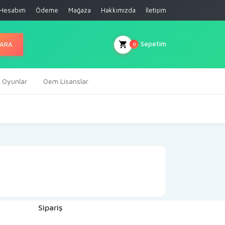
Hesabım
Ödeme
Mağaza
Hakkımızda
İletişim
Sepetim
ARA
0
al Oyunlar
Oem Lisanslar
Sipariş