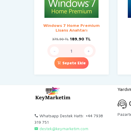
Windows 7 Home Premium
Lisans Anahtarı
Orijinal
Şu
189,90
TL
379,90
TL
fiyat:
andaki
379,90 TL.
fiyat:
-
+
189,90 TL.
Sepete Ekle
Yardım
C
Pazart
Whatsapp Destek Hattı: +44 7938
319 751
destek@keymarketim.com