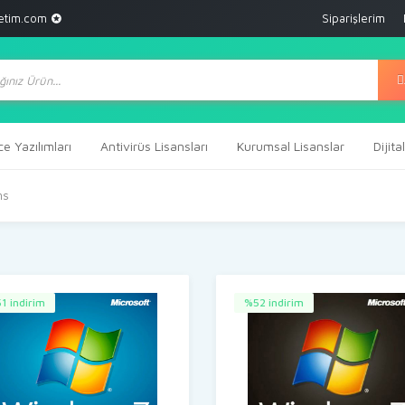
etim.com
Siparişlerim
ts
ce Yazılımları
Antivirüs Lisansları
Kurumsal Lisanslar
Dijit
ns
1 indirim
%52 indirim