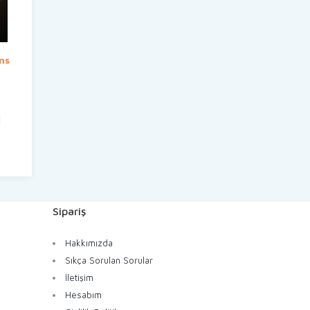
ns
daki
yat:
9,90 TL.
Sipariş
Hakkımızda
Sıkça Sorulan Sorular
İletişim
Hesabım