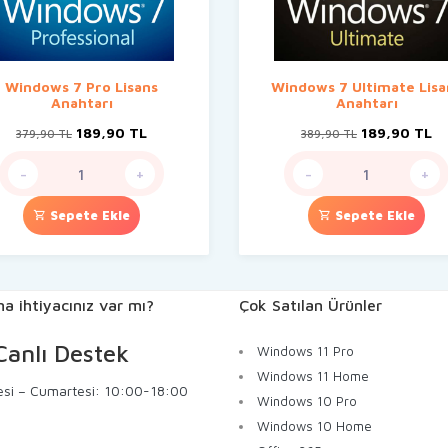
Windows 7 Pro Lisans
Windows 7 Ultimate Lisa
Anahtarı
Anahtarı
Orijinal
Şu
Orijinal
Şu
189,90
TL
189,90
TL
379,90
TL
389,90
TL
fiyat:
andaki
fiyat:
an
379,90 TL.
fiyat:
389,90 TL.
fi
-
+
-
+
189,90 TL.
18
Sepete Ekle
Sepete Ekle
a ihtiyacınız var mı?
Çok Satılan Ürünler
anlı Destek
Windows 11 Pro
Windows 11 Home
esi – Cumartesi: 10:00-18:00
Windows 10 Pro
Windows 10 Home