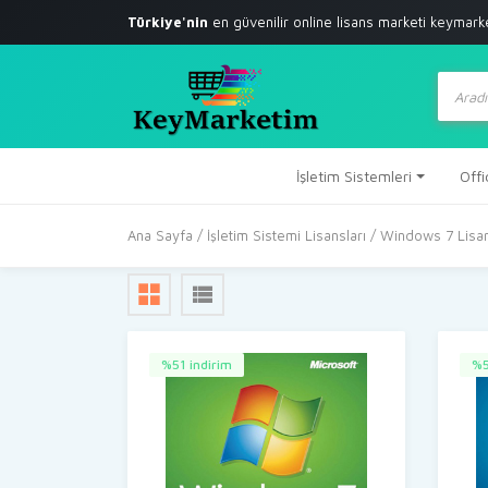
Türkiye'nin
en güvenilir online lisans marketi
keymark
Produc
search
İşletim Sistemleri
Offi
Ana Sayfa
/
İşletim Sistemi Lisansları
/ Windows 7 Lisa
%51 indirim
%5