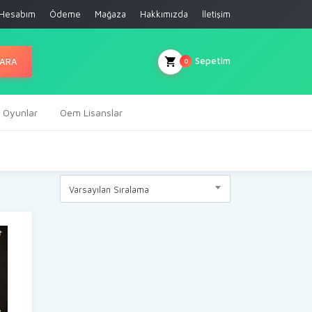
Hesabım
Ödeme
Mağaza
Hakkımızda
İletişim
Sepetim
ARA
0
al Oyunlar
Oem Lisanslar
Varsayılan Sıralama