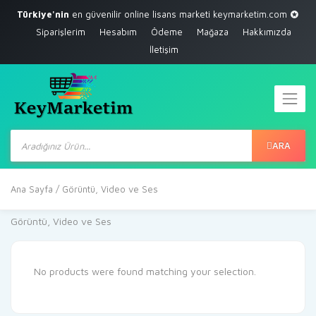
Türkiye'nin
en güvenilir online lisans marketi
keymarketim.com
Siparişlerim
Hesabım
Ödeme
Mağaza
Hakkımızda
İletişim
Products
search
ARA
Ana Sayfa
/ Görüntü, Video ve Ses
Görüntü, Video ve Ses
No products were found matching your selection.