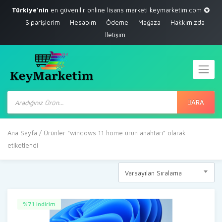
Türkiye'nin
en güvenilir online lisans marketi
keymarketim.com
Siparişlerim
Hesabım
Ödeme
Mağaza
Hakkımızda
İletişim
Products
search
ARA
Ana Sayfa
/ Ürünler “windows 11 home ürün anahtarı” olarak
etiketlendi
Varsayılan Sıralama
%71 indirim