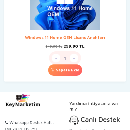
Windows 11 Home OEM Lisans Anahtarı
Orijinal
Şu
259,90
TL
549,90
TL
fiyat:
andaki
549,90 TL.
fiyat:
-
+
259,90 TL.
Sepete Ekle
Yardıma ihtiyacınız var
mı?
Canlı Destek
Whatsapp Destek Hattı:
+44 7938 319 751