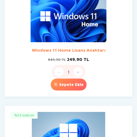
Windows 11 Home Lisans Anahtarı
Orijinal
Şu
249,90
TL
849,90
TL
fiyat:
andaki
849,90 TL.
fiyat:
-
+
249,90 TL.
Sepete Ekle
%53 indirim