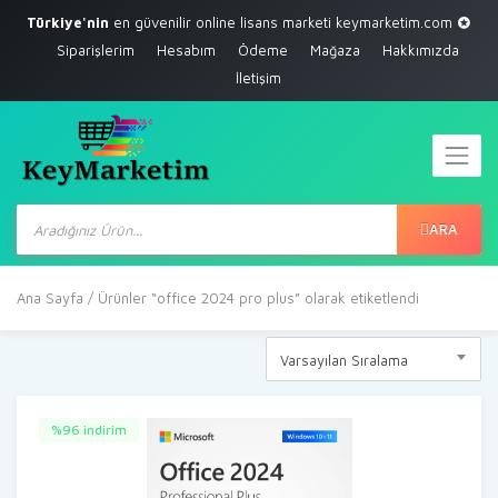
Türkiye'nin
en güvenilir online lisans marketi
keymarketim.com
Siparişlerim
Hesabım
Ödeme
Mağaza
Hakkımızda
İletişim
Products
search
ARA
Ana Sayfa
/ Ürünler “office 2024 pro plus” olarak etiketlendi
Varsayılan Sıralama
%96 indirim