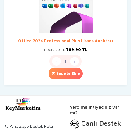
Office 2024 Professional Plus Lisans Anahtarı
Orijinal
Şu
789,90
TL
17.549,90
TL
fiyat:
andaki
17.549,90 TL.
fiyat:
-
+
789,90 TL.
Sepete Ekle
Yardıma ihtiyacınız var
mı?
Canlı Destek
Whatsapp Destek Hattı: