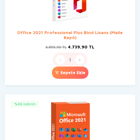
Office 2021 Professional Plus Bind Lisans (Maile
Kayıt)
Orijinal
Şu
4.739,90
TL
6.899,90
TL
fiyat:
andaki
6.899,90 TL.
fiyat:
-
+
4.739,90 TL.
Sepete Ekle
%46 indirim