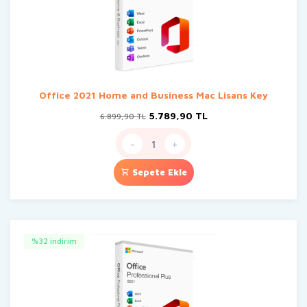
Office 2021 Home and Business Mac Lisans Key
Orijinal
Şu
5.789,90
TL
6.899,90
TL
fiyat:
andaki
6.899,90 TL.
fiyat:
-
+
5.789,90 TL.
Sepete Ekle
%32 indirim