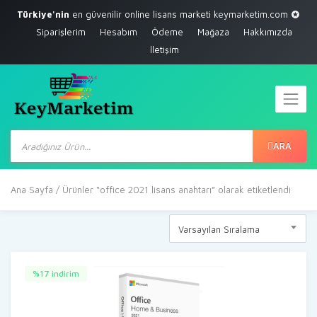
Türkiye'nin
en güvenilir online lisans marketi
keymarketim.com
Siparişlerim
Hesabım
Ödeme
Mağaza
Hakkımızda
İletişim
Products
search
ARA
Ana Sayfa
/ Ürünler “office 2021 lisans anahtarı” olarak etiketlendi
Varsayılan Sıralama
%17 indirim