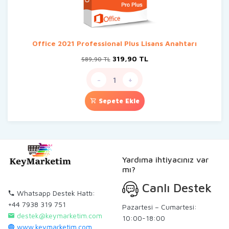
Office 2021 Professional Plus Lisans Anahtarı
Orijinal
Şu
319,90
TL
589,90
TL
fiyat:
andaki
589,90 TL.
fiyat:
-
+
319,90 TL.
Sepete Ekle
Yardıma ihtiyacınız var
mı?
Canlı Destek
Whatsapp Destek Hattı:
+44 7938 319 751
Pazartesi – Cumartesi:
destek@keymarketim.com
10:00-18:00
www.keymarketim.com