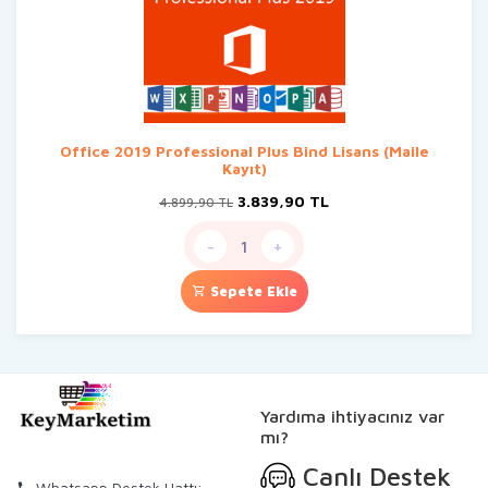
Office 2019 Professional Plus Bind Lisans (Maile
Kayıt)
Orijinal
Şu
3.839,90
TL
4.899,90
TL
fiyat:
andaki
4.899,90 TL.
fiyat:
-
+
3.839,90 TL.
Sepete Ekle
Yardıma ihtiyacınız var
mı?
Canlı Destek
Whatsapp Destek Hattı: