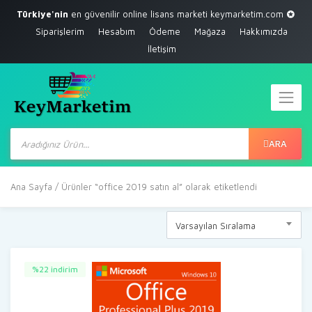
Türkiye'nin
en güvenilir online lisans marketi
keymarketim.com
Siparişlerim
Hesabım
Ödeme
Mağaza
Hakkımızda
İletişim
Products
search
ARA
Ana Sayfa
/ Ürünler “office 2019 satın al” olarak etiketlendi
Varsayılan Sıralama
%22 indirim