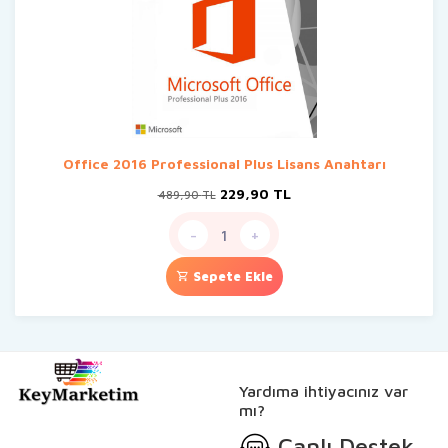
Office 2016 Professional Plus Lisans Anahtarı
Orijinal
Şu
229,90
TL
489,90
TL
fiyat:
andaki
489,90 TL.
fiyat:
-
+
229,90 TL.
Sepete Ekle
Yardıma ihtiyacınız var
mı?
Canlı Destek