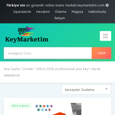
Türkiye'nin
en güvenilir online lisans marketi
keymarketim.com
Siparişlerim
Hesabım
Ödeme
Mağaza
Hakkımızda
İletişim
Products
search
ARA
Ana Sayfa
/ Ürünler “office 2016 professional plus key” olarak
etiketlendi
Varsayılan Sıralama
%54 indirim