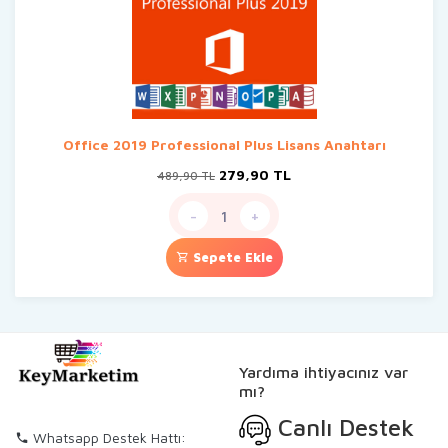
Office 2019 Professional Plus Lisans Anahtarı
Orijinal
Şu
279,90
TL
489,90
TL
fiyat:
andaki
489,90 TL.
fiyat:
-
+
279,90 TL.
Sepete Ekle
Yardıma ihtiyacınız var
mı?
Canlı Destek
Whatsapp Destek Hattı: