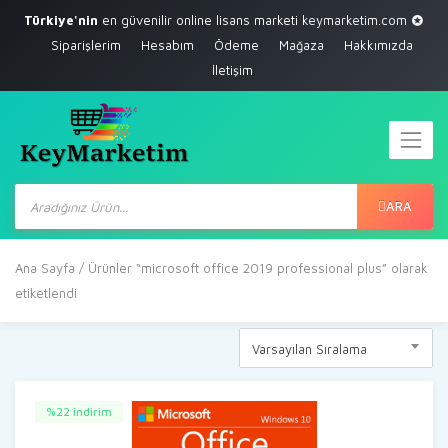
Türkiye'nin
en güvenilir online lisans marketi
keymarketim.com
Siparişlerim
Hesabım
Ödeme
Mağaza
Hakkımızda
İletişim
Products
search
ARA
Ana Sayfa
/ Ürünler “microsoft office 2019 professional plus” olarak
etiketlendi
Varsayılan Sıralama
%22 indirim