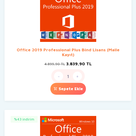
Office 2019 Professional Plus Bind Lisans (Maile
Kayıt)
Orijinal
Şu
3.839,90
TL
4.899,90
TL
fiyat:
andaki
4.899,90 TL.
fiyat:
-
+
3.839,90 TL.
Sepete Ekle
%43 indirim