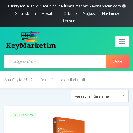
Türkiye'nin
en güvenilir online lisans marketi
keymarketim.com
Siparişlerim
Hesabım
Ödeme
Mağaza
Hakkımızda
İletişim
Products
search
ARA
Ana Sayfa
/ Ürünler “excel” olarak etiketlendi
Varsayılan Sıralama
%31 indirim