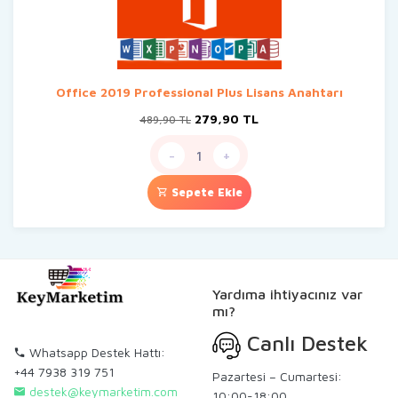
Office 2019 Professional Plus Lisans Anahtarı
Orijinal
Şu
279,90
TL
489,90
TL
fiyat:
andaki
489,90 TL.
fiyat:
-
+
279,90 TL.
Sepete Ekle
Yardıma ihtiyacınız var
mı?
Canlı Destek
Whatsapp Destek Hattı:
+44 7938 319 751
Pazartesi – Cumartesi:
destek@keymarketim.com
10:00-18:00