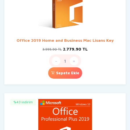
Office 2019 Home and Business Mac Lisans Key
Orijinal
Şu
2.779,90
TL
3.999,90
TL
fiyat:
andaki
3.999,90 TL.
fiyat:
-
+
2.779,90 TL.
Sepete Ekle
%43 indirim